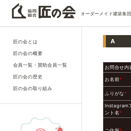
オーダーメイド建築集
A
匠の会とは
匠の会の概要
会員一覧・賛助会員一覧
お問合せ内
匠の会の歴史
お名前
*
匠の会の取り組み
ふりがな
*
Instagra
ント名
*
ご住所
*