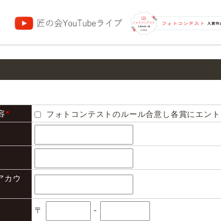
団
容
*
フォトコンテストのルール合意し各賞にエント
mアカウ
〒
-