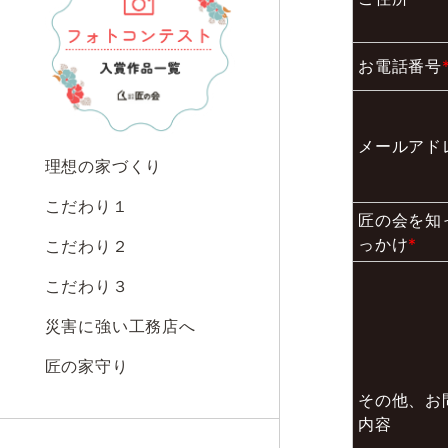
お電話番号
メールアド
理想の家づくり
こだわり１
匠の会を知
っかけ
*
こだわり２
こだわり３
災害に強い工務店へ
匠の家守り
その他、お
内容