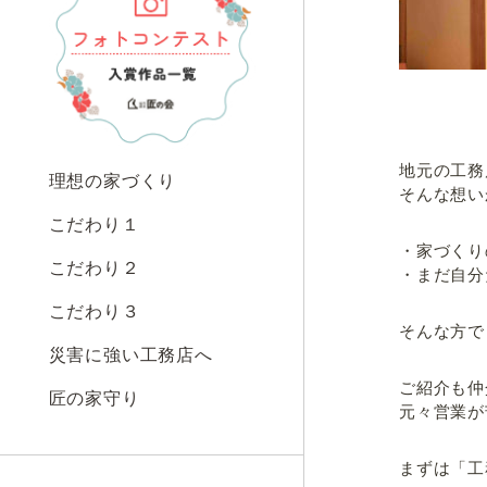
地元の工務
理想の家づくり
そんな想い
こだわり１
・家づくり
こだわり２
・まだ自分
こだわり３
そんな方で
災害に強い工務店へ
ご紹介も仲
匠の家守り
元々営業が
まずは「工