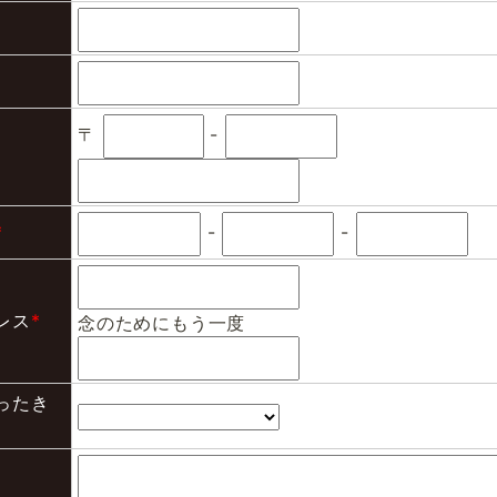
〒
-
*
-
-
レス
*
念のためにもう一度
ったき