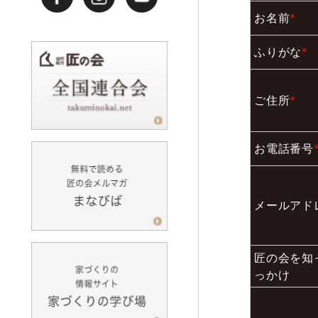
お名前
*
ふりがな
*
ご住所
*
お電話番号
メールアド
匠の会を知
っかけ