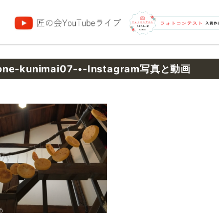
団
one-kunimai07-•-Instagram写真と動画