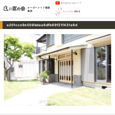
オーダーメイド建築
集団
a201cce9e508bdaa6dfb69f21f431a6d