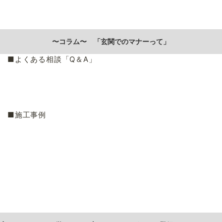
〜コラム〜 「玄関でのマナーって」
■よくある相談「
Q
＆
A
」
■施工事例