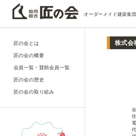
オーダーメイド建築集
株式会
匠の会とは
匠の会の概要
会員一覧・賛助会員一覧
匠の会の歴史
匠の会の取り組み
山を
会社名（
住所（本社
電話番号/F
代表者名