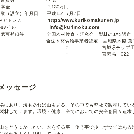
員数 44名
金 2,130万円
立）年月日 平成15年7月7日
アドレス
http://www.kurikomakunen.jp
ﾙｱﾄﾞﾚｽ
info@kurimoku.com
録等 全国木材検査・研究会 製材のJAS認定 JLIRA
材供給事業者認定 宮城県木協 第08
宮城県チップ工業会 第
 宮素協 022 1
メッセージ
県にあり、海もあれば山もある。その中でも弊社で製材してい
製材しています。環境・健康、全てにおいての安全を日々追求
山をどうにかしたい。木を切る事、使う事で少しずつではある
に残せるように活動しています。