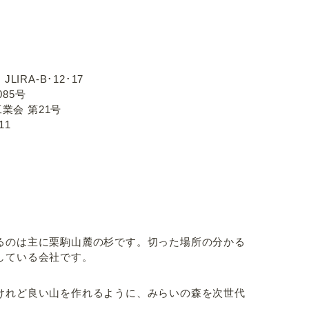
-B･12･17
5号
21号
1
るのは主に栗駒山麓の杉です。切った場所の分かる
している会社です。
けれど良い山を作れるように、みらいの森を次世代