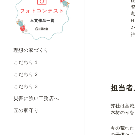
従業
資本
創業（設
HP
ﾒｰ
許認可登
合法木
〃 
理想の家づくり
〃
こだわり１
こだわり２
こだわり３
担当者
災害に強い工務店へ
弊社は宮城
匠の家守り
木材のみを
今の荒れた
の子供たち