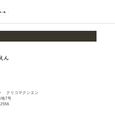
えん
ｬ クリコマクンエン
地7号
556