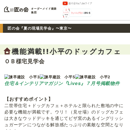
オーダーメイド建築
集団
匠の会『夏の現場見学会』〜東京〜
機能満載!!小平のドッグカフェ
ＯＢ様宅見学会
住宅＆インテリアマガジン『Lives』７月号掲載物件
【おすすめポイント】
二世帯住宅＋ドッグカフェ＋ホテルと限られた敷地の中に
必要な機能が満載です。ウリ！（見せ場）のドッグカフェ
は大きなウッドデッキを通じてピザ窯のあるイングリッシ
ュガーデンにつながる解放感たっぷりの素敵な空間となり