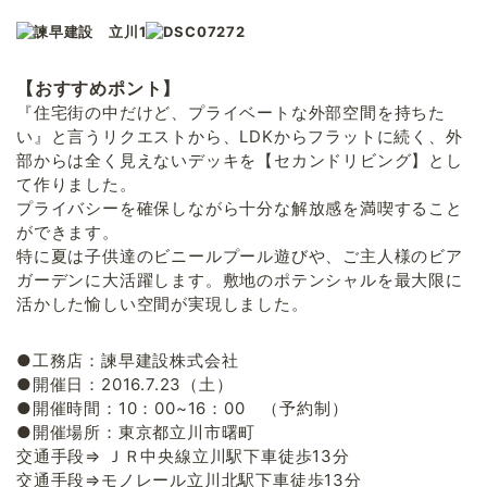
【おすすめポント】
『住宅街の中だけど、プライベートな外部空間を持ちた
い』と言うリクエストから、LDKからフラットに続く、外
部からは全く見えないデッキを【セカンドリビング】とし
て作りました。
プライバシーを確保しながら十分な解放感を満喫すること
ができます。
特に夏は子供達のビニールプール遊びや、ご主人様のビア
ガーデンに大活躍します。敷地のポテンシャルを最大限に
活かした愉しい空間が実現しました。
●工務店：諫早建設株式会社
●開催日：2016.7.23（土）
●開催時間：10：00~16：00 （予約制）
●開催場所：東京都立川市曙町
交通手段⇒ ＪＲ中央線立川駅下車徒歩13分
交通手段⇒モノレール立川北駅下車徒歩13分